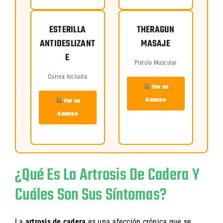
ESTERILLA
THERAGUN
ANTIDESLIZANT
MASAJE
E
Pistola Muscular
Correa Incluida
Ver en
Amazon
Ver en
Amazon
¿Qué Es La Artrosis De Cadera Y
Cuáles Son Sus Síntomas?
La
artrosis de cadera
es una afección crónica que se