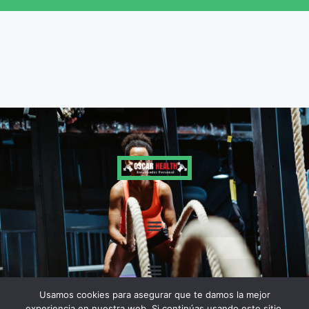
Entrenamiento Personal Online: cómo funciona
Usamos cookies para asegurar que te damos la mejor
experiencia en nuestra web. Si continúas usando este sitio,