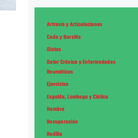
Artrosis y Articulaciones
Codo y Bursitis
Dietas
Dolor Crónico y Enfermedades
Reumáticas
Ejercicios
Espalda, Lumbago y Ciática
Hombro
Recuperación
Rodilla