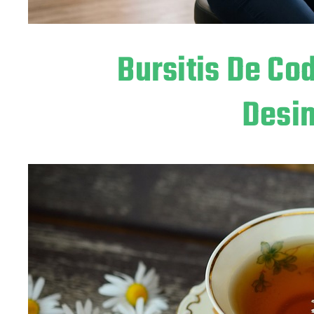
Bursitis De Co
Desi