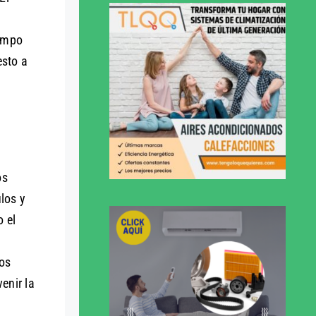
iempo
esto a
os
los y
o el
los
enir la