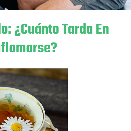
do: ¿cuánto Tarda En
nflamarse?