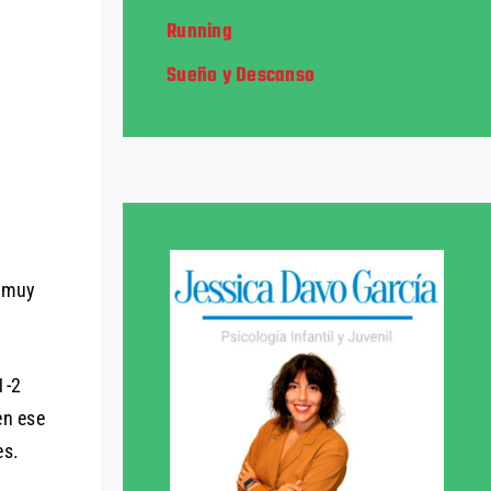
Running
Sueño y Descanso
a muy
1-2
en ese
es.