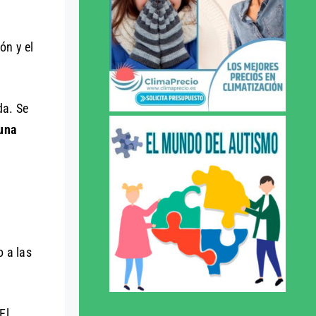
ón y el
da. Se
 una
o a las
El