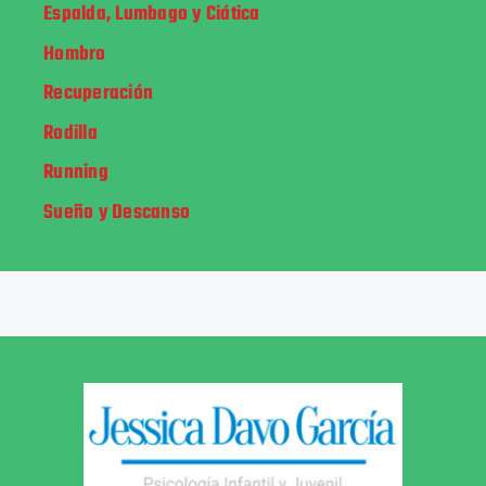
Espalda, Lumbago y Ciática
Hombro
Recuperación
Rodilla
Running
Sueño y Descanso