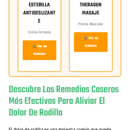
ESTERILLA
THERAGUN
ANTIDESLIZANT
MASAJE
E
Pistola Muscular
Correa Incluida
Ver en
Amazon
Ver en
Amazon
Descubre Los Remedios Caseros
Más Efectivos Para Aliviar El
Dolor De Rodilla
El dolor de rodilla es una molestia común que puede